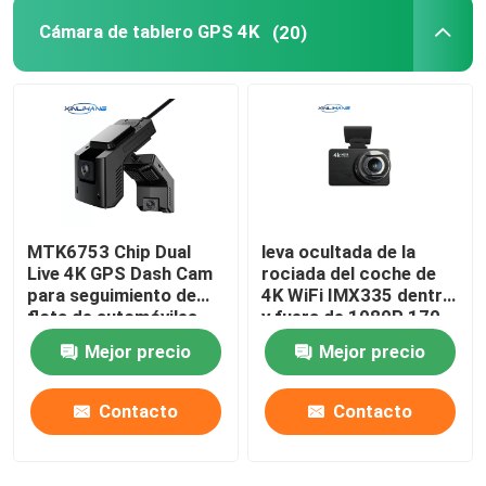
Cámara de tablero GPS 4K
(20)
Caja negra DVR Full HD 1080P
Grabadora de cámara de tablero
Cámara de tablero WIFI GPS
MTK6753 Chip Dual
leva ocultada de la
Cámara de tablero activada por movimiento
Live 4K GPS Dash Cam
rociada del coche de
para seguimiento de
4K WiFi IMX335 dentro
flota de automóviles
y fuera de 1080P 170
Cámara de tablero GPS
estacionados
grados
Mejor precio
Mejor precio
Cámara de tablero inalámbrica
Contacto
Contacto
Cámara de tablero montada en el tablero