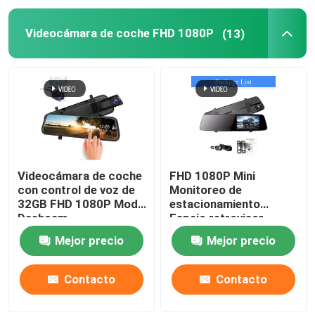
Videocámara de coche FHD 1080P
(13)
Tablero Carplay
Videocámara de coche
FHD 1080P Mini
con control de voz de
Monitoreo de
32GB FHD 1080P Modo
estacionamiento
Dashcam
Espejo retrovisor
Estacionamiento IP57
Grabador de coche
Mejor precio
Mejor precio
a prueba de agua
Cámara de doble lente
5V
Contacto
Contacto