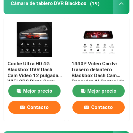
Cámara de tablero DVR Blackbox
(19)
Productos
VR Show
Cámara DVR para coche
Coche Ultra HD 4G
1440P Video Cardvr
Blackbox DVR Dash
trasero delantero
DVR para coche 4G
Cam Video 12 pulgadas
Blackbox Dash Cam
WIFI GPS Pista Sony
Recorder AI Control de
IMX335
voz
Mejor precio
Mejor precio
Cámara de tablero DVR Blackbox
Contacto
Contacto
Cámara de tablero GPS 4K
Videocámara de coche FHD 1080P