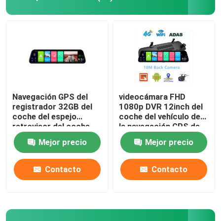
Navegación GPS del
videocámara FHD
registrador 32GB del
1080p DVR 12inch del
coche del espejo
coche del vehículo de
retrovisor del coche
la navegación GPS de
DVR FHD1080P de 12
4G ADAS Android
Mejor precio
Mejor precio
pulgadas ADAS 4G
Inicio
Contacto
Contacto
Sobre nosotros
Contactos