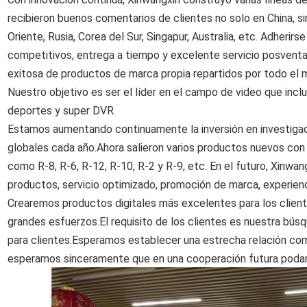
recibieron buenos comentarios de clientes no solo en China, s
Oriente, Rusia, Corea del Sur, Singapur, Australia, etc. Adherirse
competitivos, entrega a tiempo y excelente servicio posventa"
exitosa de productos de marca propia repartidos por todo el 
Nuestro objetivo es ser el líder en el campo de video que inc
deportes y super DVR.
Estamos aumentando continuamente la inversión en investigac
globales cada año.Ahora salieron varios productos nuevos con al
como R-8, R-6, R-12, R-10, R-2 y R-9, etc. En el futuro, Xinwa
productos, servicio optimizado, promoción de marca, experien
Crearemos productos digitales más excelentes para los cliente
grandes esfuerzos.El requisito de los clientes es nuestra b
para clientes.Esperamos establecer una estrecha relación com
esperamos sinceramente que en una cooperación futura podamo