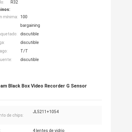
o:
R32
inos:
n mínima:
100
bargaining
aquetado:
discutible
ga:
discutible
ago:
T/T
fuente:
discutible
 Cam Black Box Video Recorder G Sensor
JL5211+1054
nto de chips:
:
4 lentes de vidrio