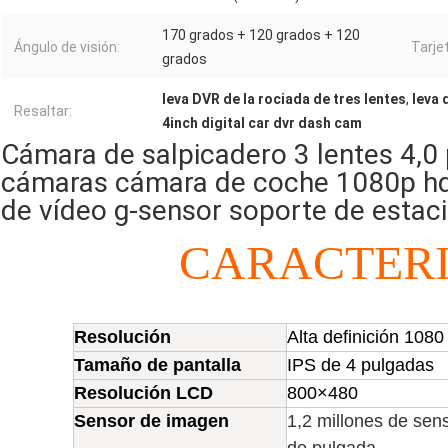
170 grados + 120 grados + 120
Ángulo de visión:
Tarje
grados
leva DVR de la rociada de tres lentes
,
leva 
Resaltar:
4inch digital car dvr dash cam
Cámara de salpicadero 3 lentes 4,0
cámaras cámara de coche 1080p hd 
de vídeo g-sensor soporte de estac
CARACTERI
Resolución
Alta definición 1080
Tamaño de pantalla
IPS de 4 pulgadas
Resolución LCD
800×480
Sensor de imagen
1,2 millones de se