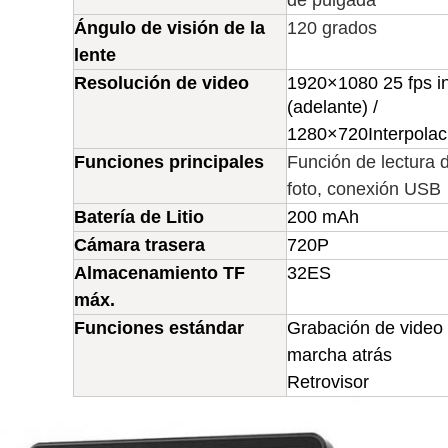
de pulgada
Ángulo de visión de la
120 grados
lente
Resolución de video
1920
×
1080 25 fps i
(adelante) /
1280
×
720
Interpolac
Funciones principales
Función de lectura d
foto, conexión USB
Batería de Litio
200 mAh
Cámara trasera
720P
Almacenamiento TF
32
ES
máx.
Funciones estándar
Grabación de video H
marcha atrás
Retrovisor