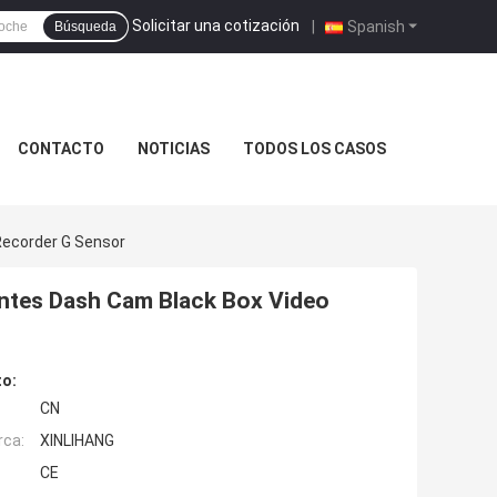
Solicitar una cotización
|
Spanish
Búsqueda
CONTACTO
NOTICIAS
TODOS LOS CASOS
Recorder G Sensor
lentes Dash Cam Black Box Video
to:
CN
rca:
XINLIHANG
CE