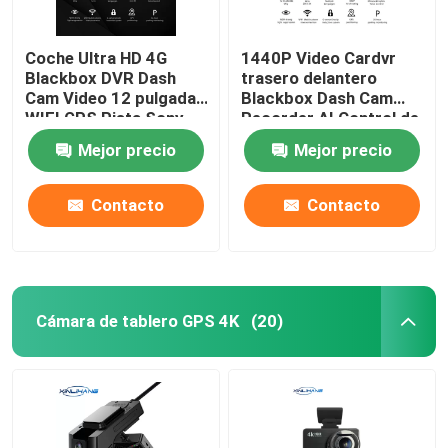
Coche Ultra HD 4G
1440P Video Cardvr
Blackbox DVR Dash
trasero delantero
Cam Video 12 pulgadas
Blackbox Dash Cam
WIFI GPS Pista Sony
Recorder AI Control de
IMX335
voz
Mejor precio
Mejor precio
Contacto
Contacto
Cámara de tablero GPS 4K
(20)