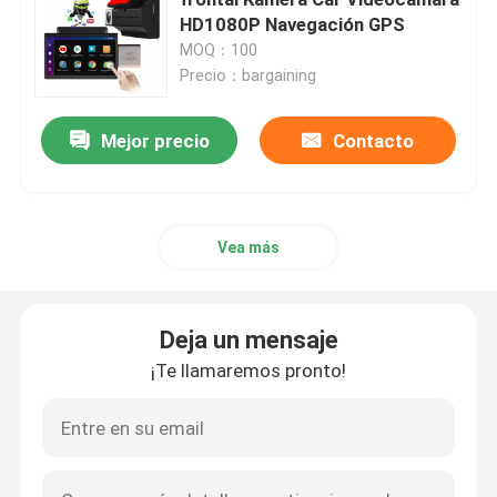
HD1080P Navegación GPS
MOQ：100
Caja negra DVR Full HD 1080P
Precio：bargaining
Grabadora de cámara de tablero
Mejor precio
Contacto
Cámara de tablero WIFI GPS
Vea más
Cámara de tablero activada por movimiento
Deja un mensaje
Cámara de tablero GPS
¡Te llamaremos pronto!
Cámara de tablero inalámbrica
Cámara de tablero montada en el tablero