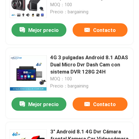
1080P HD para el vehículo
MOQ：100
Precio：bargaining
Productos
Mejor precio
Contacto
VR Show
Cámara DVR para coche
4G 3 pulgadas Android 8.1 ADAS
Dual Micro Dvr Dash Cam con
sistema DVR 128G 24H
DVR para coche 4G
MOQ：100
Precio：bargaining
Cámara de tablero DVR Blackbox
Mejor precio
Contacto
Cámara de tablero GPS 4K
3" Android 8.1 4G Dvr Cámara
Videocámara de coche FHD 1080P
frontal Kamera Car Videocámara