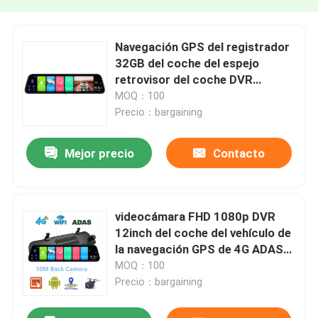
Navegación GPS del registrador
32GB del coche del espejo
retrovisor del coche DVR
FHD1080P de 12 pulgadas ADAS
MOQ：100
4G
Precio：bargaining
Mejor precio
Contacto
videocámara FHD 1080p DVR
12inch del coche del vehículo de
la navegación GPS de 4G ADAS
Android
MOQ：100
Precio：bargaining