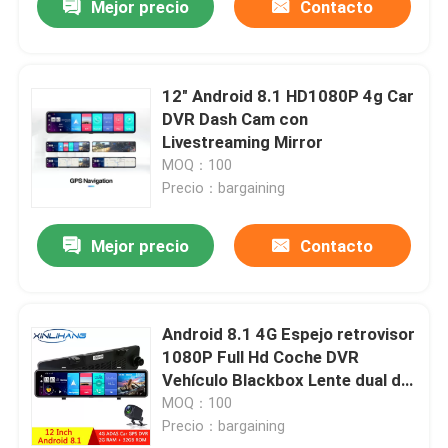
Mejor precio
Contacto
12" Android 8.1 HD1080P 4g Car
DVR Dash Cam con
Livestreaming Mirror
MOQ：100
Precio：bargaining
Mejor precio
Contacto
Android 8.1 4G Espejo retrovisor
1080P Full Hd Coche DVR
Vehículo Blackbox Lente dual de
12 pulgadas
MOQ：100
Precio：bargaining