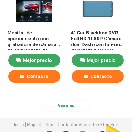
Monitor de
4" Car Blackbox DVR
aparcamiento con
Full HD 1080P Cámara
grabadora de cámara
dual Dash cam Interior
de salpicadero de
delantera y trasera
coche Blackbox de 4
Mejor precio
Mejor precio
pulgadas con
grabación en bucle
Contacto
Contacto
Vea más
Inicio
Mapa del Sitio
Contactar Ahora
Desktop Site