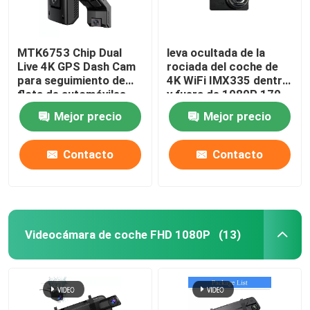
MTK6753 Chip Dual
leva ocultada de la
Live 4K GPS Dash Cam
rociada del coche de
para seguimiento de
4K WiFi IMX335 dentro
flota de automóviles
y fuera de 1080P 170
estacionados
grados
Mejor precio
Mejor precio
Contacto
Contacto
Videocámara de coche FHD 1080P
(13)