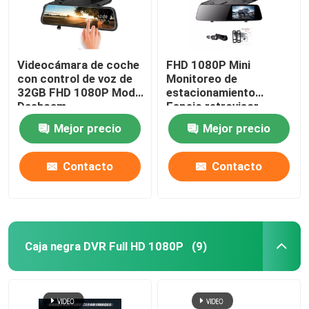
Videocámara de coche
FHD 1080P Mini
con control de voz de
Monitoreo de
32GB FHD 1080P Modo
estacionamiento
Dashcam
Espejo retrovisor
Estacionamiento IP57
Grabador de coche
Mejor precio
Mejor precio
a prueba de agua
Cámara de doble lente
5V
Contacto
Contacto
Caja negra DVR Full HD 1080P
(9)