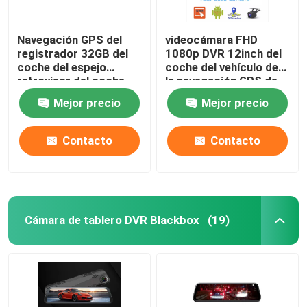
Navegación GPS del
videocámara FHD
registrador 32GB del
1080p DVR 12inch del
coche del espejo
coche del vehículo de
retrovisor del coche
la navegación GPS de
DVR FHD1080P de 12
4G ADAS Android
Mejor precio
Mejor precio
pulgadas ADAS 4G
Contacto
Contacto
Cámara de tablero DVR Blackbox
(19)