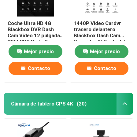
Coche Ultra HD 4G
1440P Video Cardvr
Blackbox DVR Dash
trasero delantero
Cam Video 12 pulgadas
Blackbox Dash Cam
WIFI GPS Pista Sony
Recorder AI Control de
IMX335
voz
Mejor precio
Mejor precio
Contacto
Contacto
Cámara de tablero GPS 4K
(20)