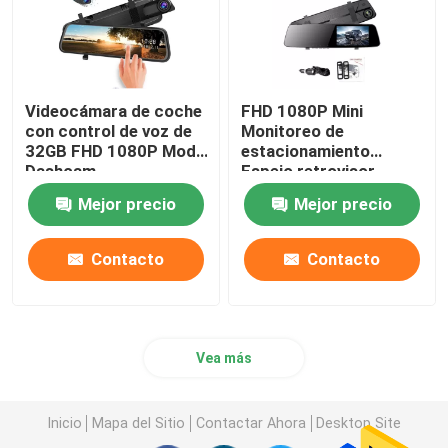
Videocámara de coche
FHD 1080P Mini
con control de voz de
Monitoreo de
32GB FHD 1080P Modo
estacionamiento
Dashcam
Espejo retrovisor
Estacionamiento IP57
Grabador de coche
Mejor precio
Mejor precio
a prueba de agua
Cámara de doble lente
5V
Contacto
Contacto
Vea más
Inicio
Mapa del Sitio
Contactar Ahora
Desktop Site