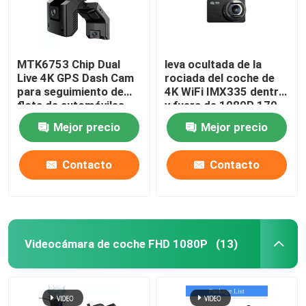
MTK6753 Chip Dual
leva ocultada de la
Live 4K GPS Dash Cam
rociada del coche de
para seguimiento de
4K WiFi IMX335 dentro
flota de automóviles
y fuera de 1080P 170
estacionados
grados
Mejor precio
Mejor precio
Contacto
Contacto
Videocámara de coche FHD 1080P
(13)