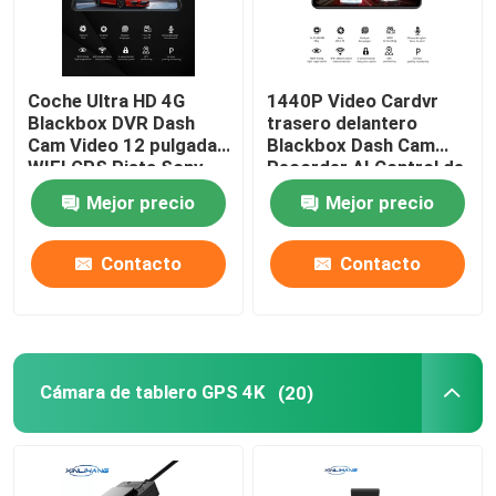
Coche Ultra HD 4G
1440P Video Cardvr
Blackbox DVR Dash
trasero delantero
Cam Video 12 pulgadas
Blackbox Dash Cam
WIFI GPS Pista Sony
Recorder AI Control de
IMX335
voz
Mejor precio
Mejor precio
Contacto
Contacto
Cámara de tablero GPS 4K
(20)