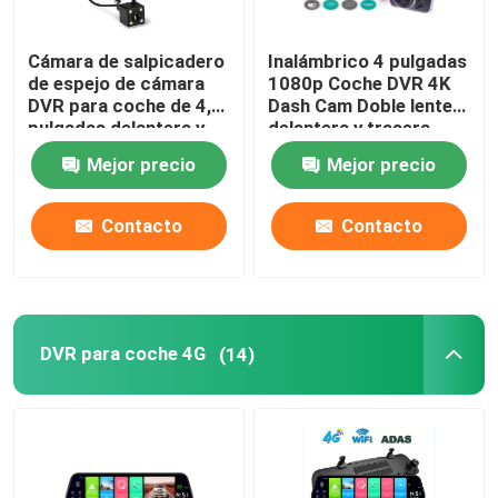
Cámara de tablero activada por movimiento
Cámara de salpicadero
Inalámbrico 4 pulgadas
de espejo de cámara
1080p Coche DVR 4K
DVR para coche de 4,3
Dash Cam Doble lente
Cámara de tablero GPS
pulgadas delantera y
delantera y trasera
trasera 1080p
Mejor precio
Mejor precio
Cámara de tablero inalámbrica
Contacto
Contacto
Cámara de tablero montada en el tablero
Tablero Carplay
DVR para coche 4G
(14)