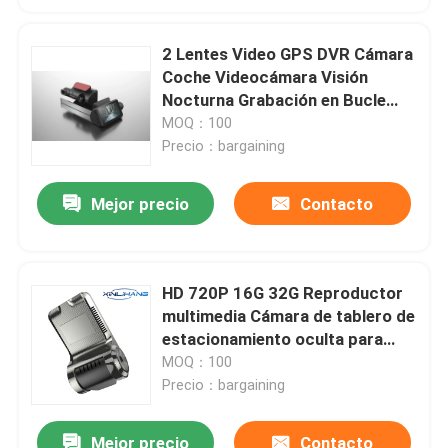
2 Lentes Video GPS DVR Cámara
Coche Videocámara Visión
Nocturna Grabación en Bucle
FHD1080P
MOQ：100
Precio：bargaining
Mejor precio
Contacto
HD 720P 16G 32G Reproductor
multimedia Cámara de tablero de
estacionamiento oculta para
automóvil
MOQ：100
Precio：bargaining
Mejor precio
Contacto