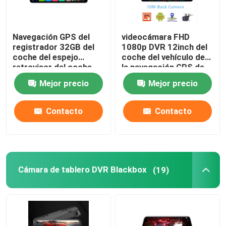
Navegación GPS del
videocámara FHD
registrador 32GB del
1080p DVR 12inch del
coche del espejo
coche del vehículo de
retrovisor del coche
la navegación GPS de
DVR FHD1080P de 12
4G ADAS Android
Mejor precio
Mejor precio
pulgadas ADAS 4G
Contacto
Contacto
Cámara de tablero DVR Blackbox
(19)