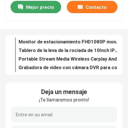
Mejor precio
Contacto
Monitor de estacionamiento FHD1080P montado en tablero de instrumentos con pantalla táctil IPS 2.5D de 10 pulgadas
Tablero de la leva de la rociada de 10Inch IPS 2.5D 4K GPS y pantalla táctil de la cámara reversa
Sobre nosotros
Portable Stream Media Wireless Carplay Android IPS Pantalla táctil de 10 pulgadas
Grabadora de video con cámara DVR para coche con pantalla táctil 4G de 9,66 pulgadas
Visita a la fábrica
Vehículo 30FPS 2.5D Pantalla táctil Stream Dash Cam WIFI GPS Gran angular
10 pulgadas coche DVR cámara visión nocturna detección de movimiento Dash Cam 1440P
Control de Calidad
10 pulgadas 1440P 1080P Tablero Dash Cam WIFI GPS Visión nocturna
Cámara 4K del tablero de instrumentos del coche del ODM SONY335 DVR con GPS
Contacto
Grabador de coche 3840x2160P 25fps con espejo retrovisor trasero delantero 4K Dashcam
Coche Ultra HD 4G Blackbox DVR Dash Cam Video 12 pulgadas WIFI GPS Pista Sony IMX335
noticias
Deja un mensaje
12 "Coche GPS Tablero Cámara Espejo retrovisor Dash Cam DVR 4G 1080P WIFI APP
¡Te llamaremos pronto!
Sensor de movimiento del espejo retrovisor 4K GPS Dash Cam para el coche 12 pulgadas SONY IMX335 3840x2160P
Todos los casos
Leva de la rociada automotriz personalizada de los medios de la corriente de WDR WIFI con la cámara 4K DVR de la velocidad
12 pulgadas Rearview Nextbase 4k Dash Cam WIFI GPS Car Dashboard Camera Recorder Radar Detección
Cámara DVR para coche
12Inch 4K Dual Lens 1080P Full Touch Screen GPS Car Mirror Dash Cam