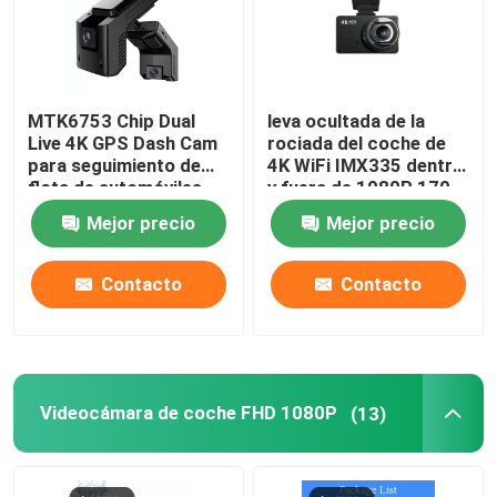
MTK6753 Chip Dual
leva ocultada de la
Live 4K GPS Dash Cam
rociada del coche de
para seguimiento de
4K WiFi IMX335 dentro
flota de automóviles
y fuera de 1080P 170
estacionados
grados
Mejor precio
Mejor precio
Contacto
Contacto
Videocámara de coche FHD 1080P
(13)