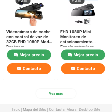
Videocámara de coche
FHD 1080P Mini
con control de voz de
Monitoreo de
32GB FHD 1080P Modo
estacionamiento
Dashcam
Espejo retrovisor
Estacionamiento IP57
Grabador de coche
Mejor precio
Mejor precio
a prueba de agua
Cámara de doble lente
5V
Contacto
Contacto
Vea más
Inicio
Mapa del Sitio
Contactar Ahora
Desktop Site