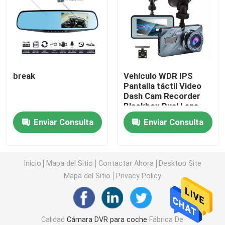
DVR para coche 4G
Cámara de tablero DVR Blackbox
break
Vehículo WDR IPS
Pantalla táctil Video
Cámara de tablero GPS 4K
Dash Cam Recorder
Blackbox Dual Lens
Videocámara de coche FHD 1080P
Enviar Consulta
Enviar Consulta
Caja negra DVR Full HD 1080P
Inicio
Mapa del Sitio
Contactar Ahora
Desktop Site
Mapa del Sitio
Privacy Policy
Grabadora de cámara de tablero
Cámara de tablero WIFI GPS
Calidad
Cámara DVR para coche
Fábrica De