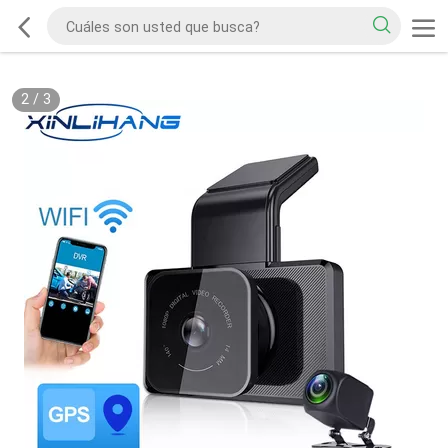
2
/
3