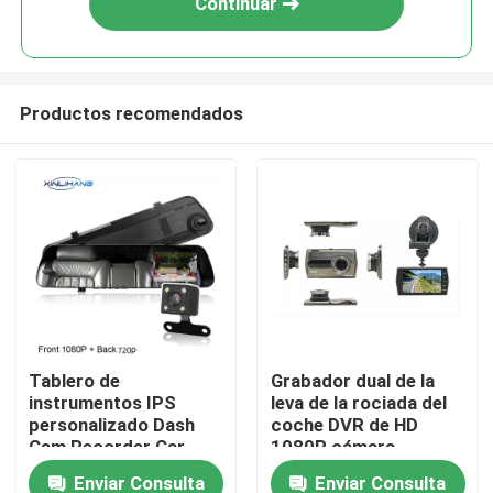
Continuar
Productos recomendados
Inicio
Tablero de
Grabador dual de la
instrumentos IPS
leva de la rociada del
Productos
personalizado Dash
coche DVR de HD
Cam Recorder Car
1080P cámara
Dashcam 1080P DVR
delantera y trasera de
Enviar Consulta
Enviar Consulta
VR Show
la pantalla IPS de 4