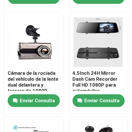
pulgadas
Sobre nosotros
Visita a la fábrica
Control de Calidad
Contacto
Cámara de la rociada
4.5Inch 24H Mirror
del vehículo de la lente
Dash Cam Recorder
dual delantera y
Full HD 1080P para
trasera de 1080P
automóviles
noticias
4Inch para el coche
Enviar Consulta
Enviar Consulta
interior
Todos los casos
Cámara DVR para coche