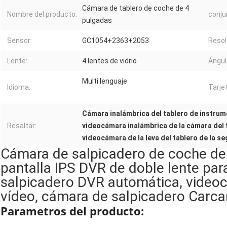
Cámara de tablero de coche de 4
Nombre del producto:
conju
pulgadas
Sensor:
GC1054+2363+2053
Resol
Lente:
4 lentes de vidrio
Ángul
Multi lenguaje
Idioma:
Tarje
Cámara inalámbrica del tablero de instru
Resaltar:
videocámara inalámbrica de la cámara del 
videocámara de la leva del tablero de la s
Cámara de salpicadero de coche de
pantalla IPS DVR de doble lente pa
salpicadero DVR automática, video
vídeo, cámara de salpicadero Carca
Parametros del producto: