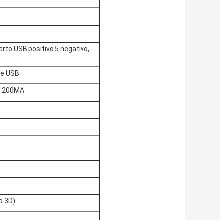
uerto USB positivo 5 negativo,
he USB
da 200MA
o 3D)