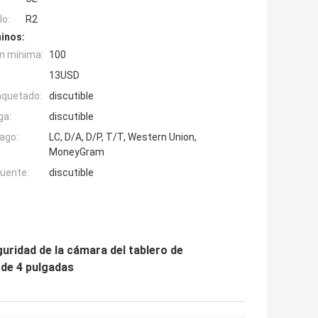
o:
R2
inos:
n mínima:
100
13USD
aquetado:
discutible
ga:
discutible
ago:
LC, D/A, D/P, T/T, Western Union,
MoneyGram
fuente:
discutible
uridad de la cámara del tablero de
 de 4 pulgadas