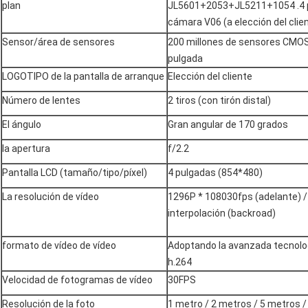
plan
JL5601+2053+JL5211+1054 .4 p
cámara V06 (a elección del clie
Sensor/área de sensores
200 millones de sensores CMOS 
pulgada
LOGOTIPO de la pantalla de arranque
Elección del cliente
Número de lentes
2 tiros (con tirón distal)
El ángulo
Gran angular de 170 grados
la apertura
f/2.2
Pantalla LCD (tamaño/tipo/píxel)
4 pulgadas (854*480)
La resolución de vídeo
1296P * 108030fps (adelante) /
interpolación (backroad)
formato de vídeo de vídeo
Adoptando la avanzada tecnolo
h.264
Velocidad de fotogramas de vídeo
30FPS
Resolución de la foto
1 metro / 2 metros / 5 metros 