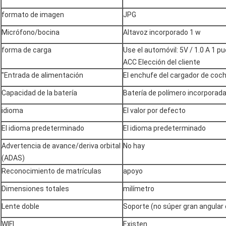
formato de imagen
JPG
Micrófono/bocina
Altavoz incorporado 1 w
forma de carga
Use el automóvil: 5V / 1.0 A 1 p
ACC Elección del cliente
"Entrada de alimentación
El enchufe del cargador de coc
Capacidad de la batería
Batería de polímero incorpora
idioma
El valor por defecto
El idioma predeterminado
El idioma predeterminado
Advertencia de avance/deriva orbital
No hay
(ADAS)
Reconocimiento de matrículas
apoyo
Dimensiones totales
milímetro
Lente doble
Soporte (no súper gran angular 
WIFI
Existen