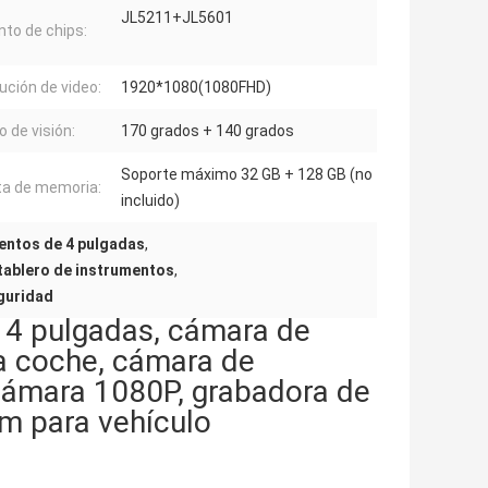
JL5211+JL5601
nto de chips:
ución de video:
1920*1080(1080FHD)
o de visión:
170 grados + 140 grados
Soporte máximo 32 GB + 128 GB (no
ta de memoria:
incluido)
mentos de 4 pulgadas
,
tablero de instrumentos
,
eguridad
 4 pulgadas, cámara de
ra coche, cámara de
cámara 1080P, grabadora de
m para vehículo