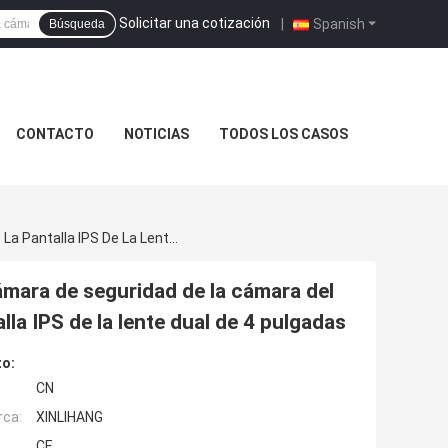
Solicitar una cotización
|
Spanish
Búsqueda
CONTACTO
NOTICIAS
TODOS LOS CASOS
Registrador De Video De La Videocámara De La Cámara De Seguridad De La Cámara Del Tablero De Instrumentos Inalámbrico De La Pantalla IPS De La Lente Dual De 4 Pulgadas
ámara de seguridad de la cámara del
lla IPS de la lente dual de 4 pulgadas
to:
CN
rca:
XINLIHANG
CE