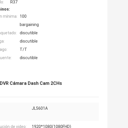
o:
R37
inos:
n mínima:
100
bargaining
aquetado:
discutible
ga:
discutible
ago:
T/T
fuente:
discutible
e DVR Cámara Dash Cam 2CHs
JL5601A
ución de video:
1920*1080(1080FHD)