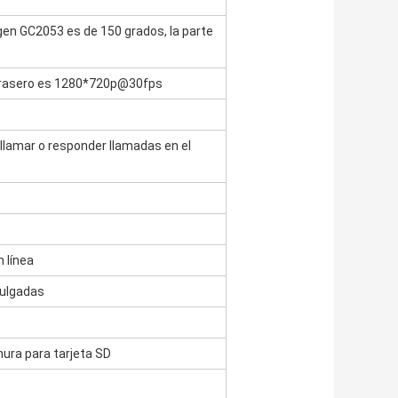
agen GC2053 es de 150 grados, la parte
 trasero es 1280*720p@30fps
llamar o responder llamadas en el
 línea
 pulgadas
nura para tarjeta SD