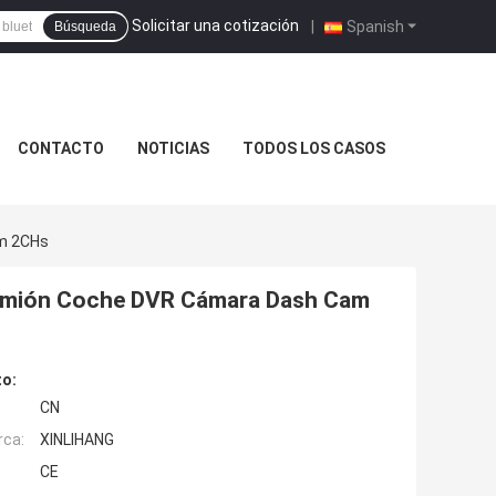
Solicitar una cotización
|
Spanish
Búsqueda
CONTACTO
NOTICIAS
TODOS LOS CASOS
am 2CHs
Camión Coche DVR Cámara Dash Cam
to:
CN
rca:
XINLIHANG
CE