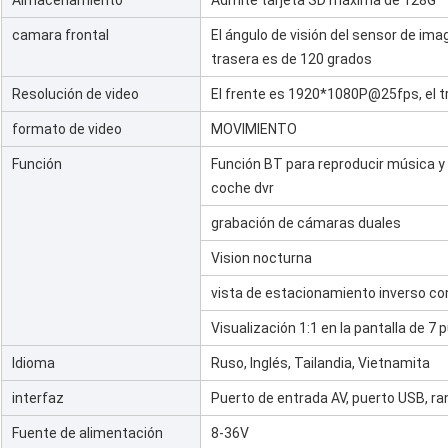
Almacenamiento
Admite tarjeta SD máxima de 128G
camara frontal
El ángulo de visión del sensor de im
trasera es de 120 grados
Resolución de video
El frente es 1920*1080P@25fps, el
formato de video
MOVIMIENTO
Función
Función BT para reproducir música y 
coche dvr
grabación de cámaras duales
Vision nocturna
vista de estacionamiento inverso con
Visualización 1:1 en la pantalla de 7
Idioma
Ruso, Inglés, Tailandia, Vietnamita
interfaz
Puerto de entrada AV, puerto USB, ra
Fuente de alimentación
8-36V